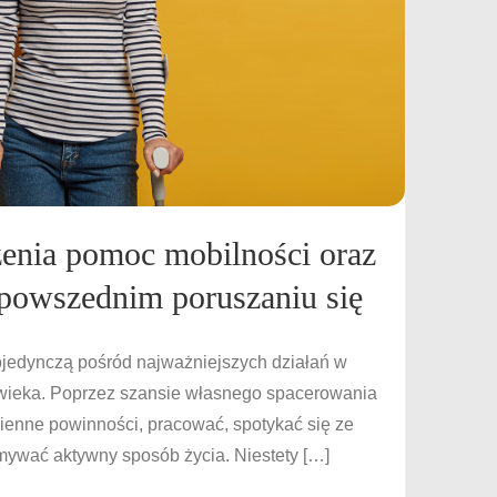
zenia pomoc mobilności oraz
 powszednim poruszaniu się
pojedynczą pośród najważniejszych działań w
owieka. Poprzez szansie własnego spacerowania
enne powinności, pracować, spotykać się ze
ymywać aktywny sposób życia. Niestety […]