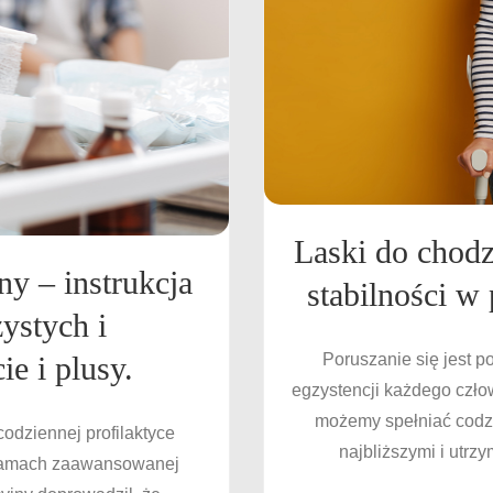
Laski do chod
y – instrukcja
stabilności w
ystych i
e i plusy.
Poruszanie się jest 
egzystencji każdego czł
możemy spełniać codzi
codziennej profilaktyce
najbliższymi i utrz
 ramach zaawansowanej