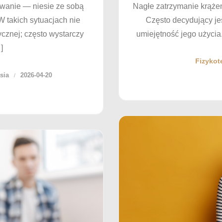
wanie — niesie ze sobą
Nagłe zatrzymanie krążeni
W takich sytuacjach nie
Często decydujący je
cznej; często wystarczy
umiejętność jego użycia.
]
Fizykot
sia
2026-04-20