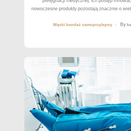
pielęgnacji medycznej. Ich postęp innowac
nowoczesne produkty pozostają znacznie o wiele
By
Wąski bandaż samoprzylepny
ka