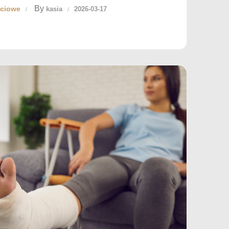
By
kciowe
kasia
2026-03-17