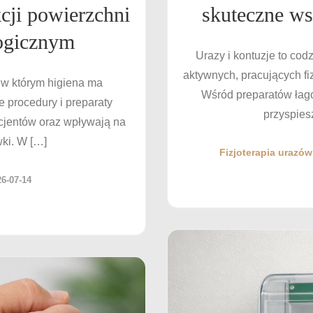
cji powierzchni
skuteczne ws
logicznym
Urazy i kontuzje to cod
aktywnych, pracujących fi
 w którym higiena ma
Wśród preparatów łago
 procedury i preparaty
przyspies
acjentów oraz wpływają na
ki. W […]
Fizjoterapia urazó
26-07-14