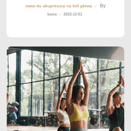
By
mata do akupresury na ból głowy
kasia
2022-12-01