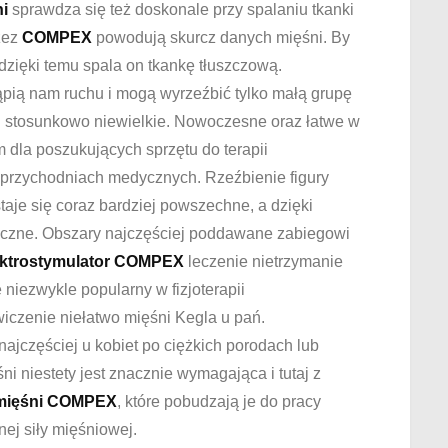
i
sprawdza się też doskonale przy spalaniu tkanki
zez
COMPEX
powodują skurcz danych mięśni. By
dzięki temu spala on tkankę tłuszczową.
ąpią nam ruchu i mogą wyrzeźbić tylko małą grupę
u stosunkowo niewielkie. Nowoczesne oraz łatwe w
 dla poszukujących sprzętu do terapii
 przychodniach medycznych. Rzeźbienie figury
taje się coraz bardziej powszechne, a dzięki
teczne. Obszary najczęściej poddawane zabiegowi
ektrostymulator COMPEX
leczenie nietrzymanie
niezwykle popularny w fizjoterapii
iczenie niełatwo mięśni Kegla u pań.
ajczęściej u kobiet po ciężkich porodach lub
śni niestety jest znacznie wymagająca i tutaj z
 mięśni COMPEX
, które pobudzają je do pracy
ej siły mięśniowej.