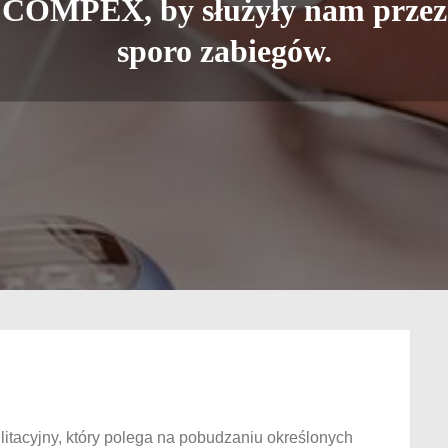
COMPEX, by służyły nam przez
sporo zabiegów.
litacyjny, który polega na pobudzaniu określonych