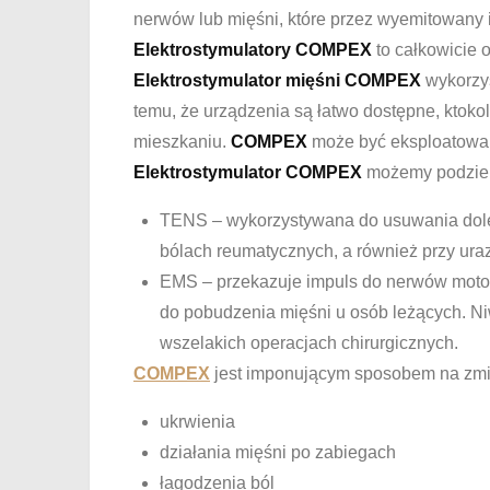
nerwów lub mięśni, które przez wyemitowany 
Elektrostymulatory COMPEX
to całkowicie o
Elektrostymulator mięśni COMPEX
wykorzys
temu, że urządzenia są łatwo dostępne, ktok
mieszkaniu.
COMPEX
może być eksploatowan
Elektrostymulator COMPEX
możemy podzieli
TENS – wykorzystywana do usuwania doleg
bólach reumatycznych, a również przy ura
EMS – przekazuje impuls do nerwów motor
do pobudzenia mięśni u osób leżących. Ni
wszelakich operacjach chirurgicznych.
COMPEX
jest imponującym sposobem na zmi
ukrwienia
działania mięśni po zabiegach
łagodzenia ból