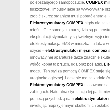
polepszającego samopoczucie.
COMPEX min
tłuszczowej. Impulsy jakie są wywoływane pr
zrobić skurcz organizm musi pobrać energie i 
Elektrostymulatory COMPEX
nigdy nie zast
mięśni. One samo jako narzędzia są po prost
eksploatacji stymulatory są świetnym wyjściem
elektrostymulacją EMS w mieszkaniu także w
użycie –
elektrostymulator mięśni compex
s
innowacyjnej aparaturze także znacznie sku
wśród kobiet to brzuch, uda oraz pośladki.
El
moczu. Ten styl za pomocą COMPEX staje się 
uroginekologicznej. Leczenie ma za zadnie ćw
Elektrostymulatory COMPEX
stosowane są n
zabiegach. Naturalna stymulacja tej partii mię
pomocą przychodzą nam
elektrostymulator
niwelując nieprzyjemnym skutkom ich osłabion