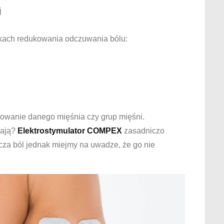
j
kach redukowania odczuwania bólu:
dowanie danego mięśnia czy grup mięśni.
łają?
Elektrostymulator COMPEX
zasadniczo
cza ból jednak miejmy na uwadze, że go nie